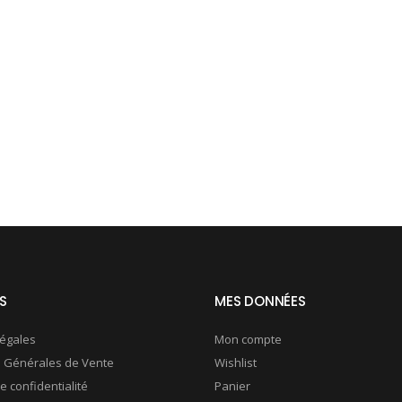
S
MES DONNÉES
légales
Mon compte
s Générales de Vente
Wishlist
e confidentialité
Panier