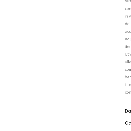
sus
con
in 
dol
acc
adi
tin
Ut 
ull
com
hen
ill
con
Da
Ca