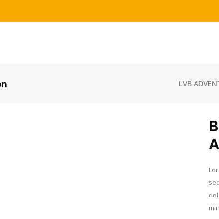
on
LVB ADVEN
B
A
Lor
sed
dol
min