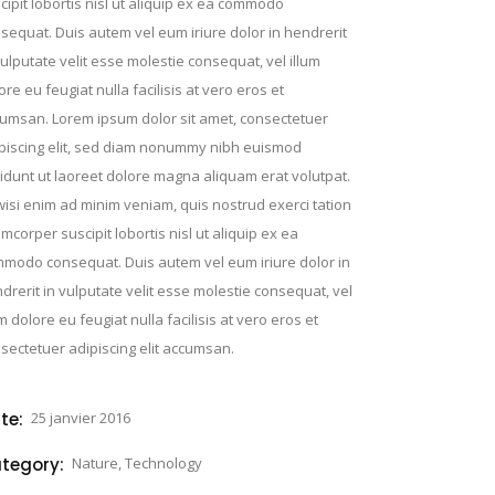
cipit lobortis nisl ut aliquip ex ea commodo
sequat. Duis autem vel eum iriure dolor in hendrerit
vulputate velit esse molestie consequat, vel illum
ore eu feugiat nulla facilisis at vero eros et
umsan. Lorem ipsum dolor sit amet, consectetuer
piscing elit, sed diam nonummy nibh euismod
cidunt ut laoreet dolore magna aliquam erat volutpat.
wisi enim ad minim veniam, quis nostrud exerci tation
amcorper suscipit lobortis nisl ut aliquip ex ea
modo consequat. Duis autem vel eum iriure dolor in
drerit in vulputate velit esse molestie consequat, vel
um dolore eu feugiat nulla facilisis at vero eros et
sectetuer adipiscing elit accumsan.
te:
25 janvier 2016
tegory:
Nature, Technology